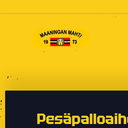
Siirry
sivun
sisältöön
Maaningan Mahti
Pesäpalloaihe