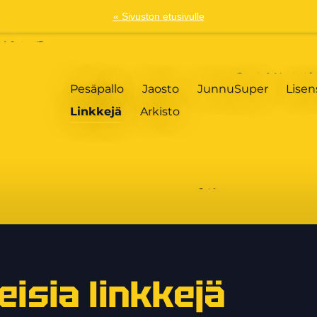
« Sivuston etusivulle
Pesäpallo
Jaosto
JunnuSuper
Lisen
Linkkejä
Arkisto
isia linkkejä