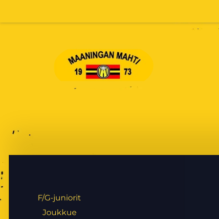
Siirry
sivun
sisältöön
Maaningan Mahti
F/G-juniorit
Joukkue