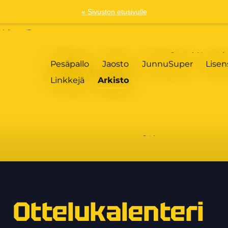
« Sivuston etusivulle
Pesäpallo
Jaosto
JunnuSuper
Lisen
Linkkejä
Arkisto
Ottelukalenteri