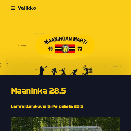
Siirry
Valikko
sivun
sisältöön
Maaningan Mahti
Maaninka 28.5
Lämmittelykuvia SiiPe pelistä 28.5