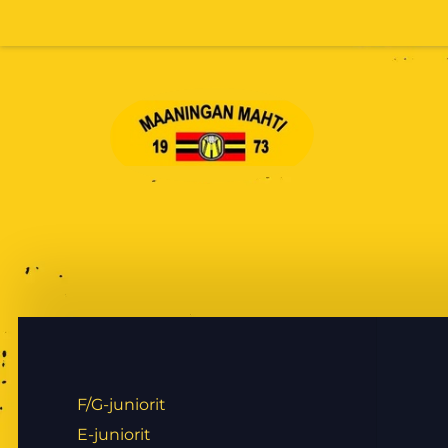
Siirry
sivun
sisältöön
Maaningan Mahti
F/G-juniorit
E-juniorit