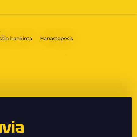
ssin hankinta
Harrastepesis
uvia