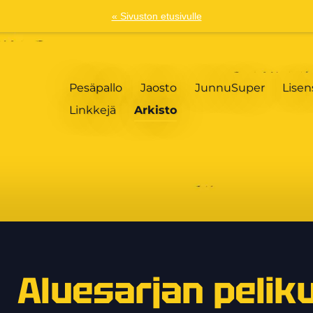
« Sivuston etusivulle
Pesäpallo
Jaosto
JunnuSuper
Lisen
Linkkejä
Arkisto
Aluesarjan pelik