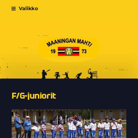
Siirry
Valikko
sivun
sisältöön
Maaningan Mahti
F/G-juniorit