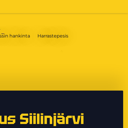
ssin hankinta
Harrastepesis
s Siilinjärvi