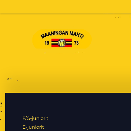
Siirry
sivun
sisältöön
Maaningan Mahti
F/G-juniorit
E-juniorit