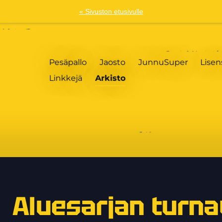
« Sivuston etusivulle
Pesäpallo
Jaosto
JunnuSuper
Lisen
Linkkejä
Arkisto
Aluesarjan turnau