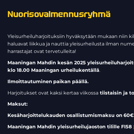
Nuorisovalmennusryhmä
Yleisurheiluharjoituksiin hyväksytään mukaan niin kil
haluavat liikkua ja nauttia yleisurheilusta ilman nu
harrastajat ovat tervetulleita!
Maaningan Mahdin kesän 2025 yleisurheiluharjoitu
klo 18.00 Maaningan urheilukentällä
.
Ilmoittautuminen
paikan päällä.
Harjoitukset ovat kaksi kertaa viikossa
tiistaisin ja t
Maksut:
Kesäharjoittelukauden osallistumismaksu on
60€
Maaningan Mahdin yleisurheilujaoston
tilille FI58