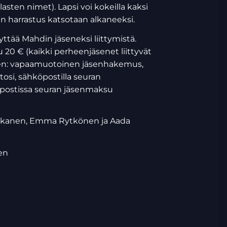
asten nimet). Lapsi voi kokeilla kaksi
en harrastus katsotaan alkaneeksi.
yttää Mahdin jäseneksi liittymistä.
20 € (kaikki perheenjäsenet liittyvät
minen: vapaamuotoinen jäsenhakemus,
tosi, sähköpostilla seuran
 postissa seuran jäsenmaksu
aukkanen, Emma Rytkönen ja Aada
en