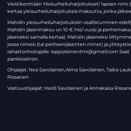
Viestikenttään Yleisurheiluharjoitukset/ lapsen nimi (l
kertaa yleisurheiluharjoituksia maksutta, jonka jälke
Mahdin yleisurheiluharjoituksiin osallistuminen edell
Mahdin jäsenmaksu on 10 € hlö/ vuosi ja perhemaksu 
jäseneksi samalla kertaa). Mahdin jäseneksi liitty
jossa nimesi (tai perheenjäsenten nimet) ja yhteystie
rahastonhoitajalle:
lappalainentmi@gmail.com
Saat
pankkisiirron.
Ohjaajat: Nea Savolainen,Alma Savolainen, Taika L
Rissanen
Vastuuohjaajat: Heidi Savolainen ja Annakaisa Rissan