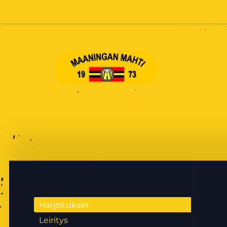
Siirry
sivun
sisältöön
Maaningan Mahti
Harjoitukset
Leiritys