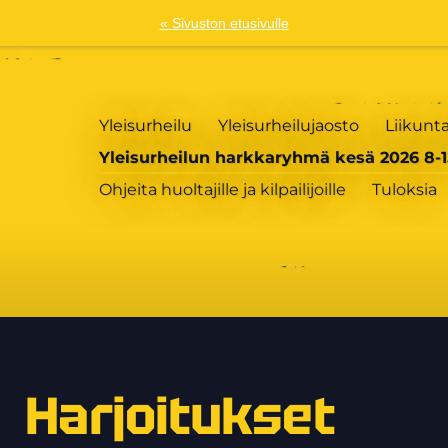
« Sivuston etusivulle
Yleisurheilu
Yleisurheilujaosto
Liikunt
Yleisurheilun harkkaryhmä kesä 2026 8-1
Ohjeita huoltajille ja kilpailijoille
Tuloksia
Harjoitukset