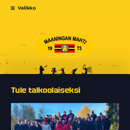
Siirry
Valikko
sivun
sisältöön
Maaningan Mahti
Tule talkoolaiseksi