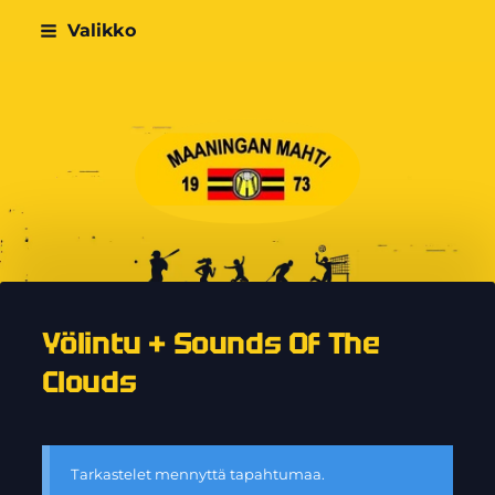
Siirry
Valikko
sivun
sisältöön
Maaningan Mahti
Yölintu + Sounds Of The
Clouds
Tarkastelet mennyttä tapahtumaa.