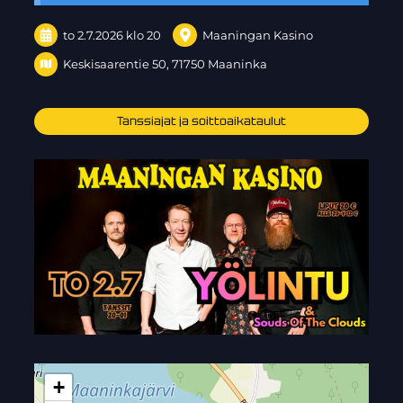
to 2.7.2026
klo 20
Maaningan Kasino
Keskisaarentie 50, 71750 Maaninka
Tanssiajat ja soittoaikataulut
+