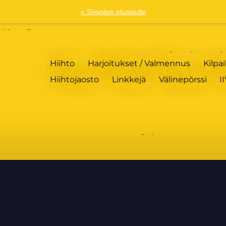
« Sivuston etusivulle
Hiihto
Harjoitukset / Valmennus
Kilpai
Hiihtojaosto
Linkkejä
Välinepörssi
I