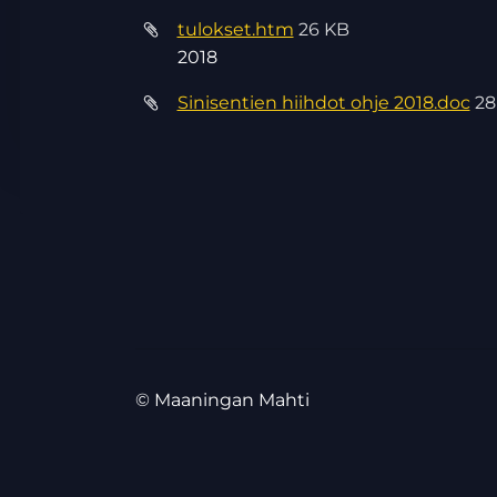
tulokset.htm
26 KB
2018
Sinisentien hiihdot ohje 2018.doc
28
©
Maaningan Mahti