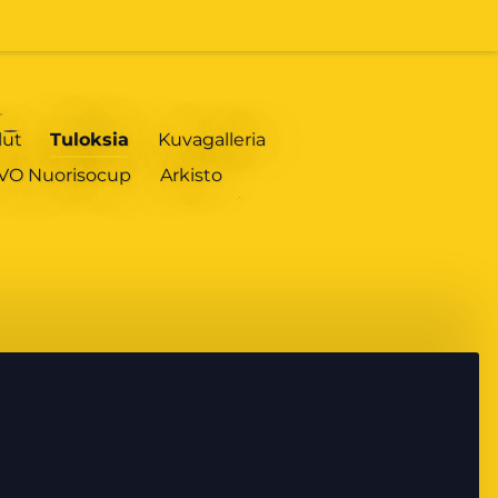
lut
Tuloksia
Kuvagalleria
IVO Nuorisocup
Arkisto