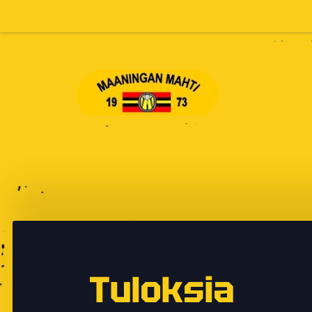
Siirry
sivun
sisältöön
Maaningan Mahti
Tuloksia