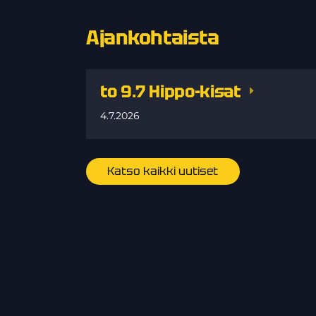
Ajankohtaista
to 9.7 Hippo-kisat
4.7.2026
Katso kaikki uutiset