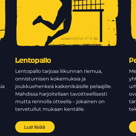
Lentopallo
P
Lentopallo tarjoaa liikunnan riemua,
Me
onnistumisen kokemuksia ja
yh
ia
joukkuehenkeä kaikenikäisille pelaajille.
ur
Mahdissa harjoitellaan tavoitteellisesti
ova
mutta rennolla otteella – jokainen on
tä
tervetullut mukaan kentälle.
te
Lue lisää