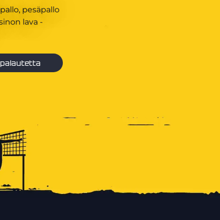
pallo, pesäpallo
inon lava -
palautetta