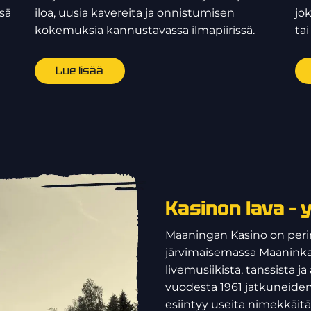
ssä
iloa, uusia kavereita ja onnistumisen
jo
kokemuksia kannustavassa ilmapiirissä.
tai
Lue lisää
Kasinon lava –
Maaningan Kasino on perin
järvimaisemassa Maaninkajä
livemusiikista, tanssista j
vuodesta 1961 jatkuneiden
esiintyy useita nimekkäitä 