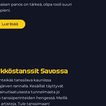
kaisen panos on tärkeä, olipa rooli suuri
 pieni.
Lue lisää
 ykköstanssit Savossa
teikäs tanssilava kauniissa
rven rannalla. Kesäillat täyttyvät
a ainutlaatuisesta tunnelmasta jo
 tanssiperinteiden hengessä. Meillä
artisteja. Tule tanssimaan!