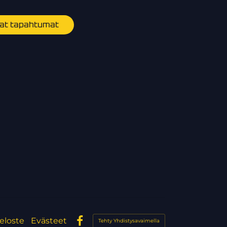
evat tapahtumat
eloste
Evästeet
Tehty Yhdistysavaimella