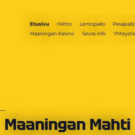
Etusivu
Hiihto
Lentopallo
Pesäpall
Maaningan Kasino
Seura info
Yhteysti
Maaningan Mahti