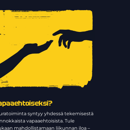
apaaehtoiseksi?
uratoiminta syntyy yhdessä tekemisestä
 innokkaista vapaaehtoisista. Tule
kaan mahdollistamaan liikunnan iloa –