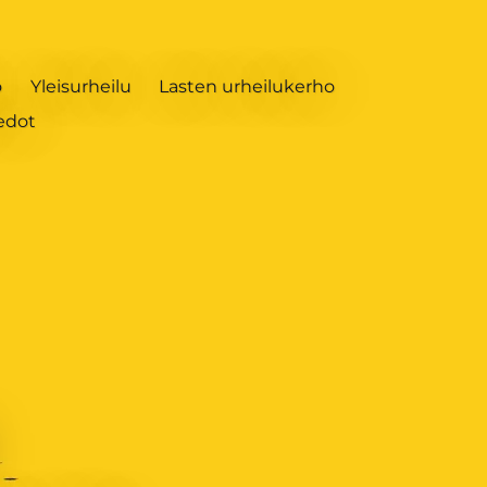
o
Yleisurheilu
Lasten urheilukerho
edot