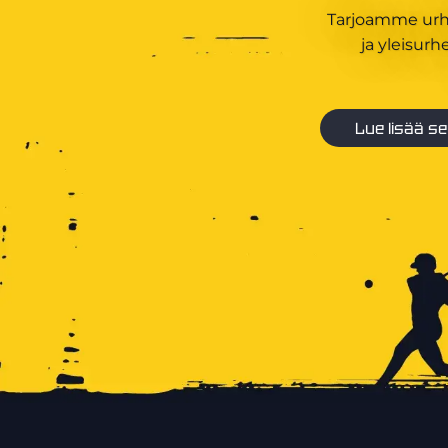
Tarjoamme urhei
ja yleisur
Lue lisää s