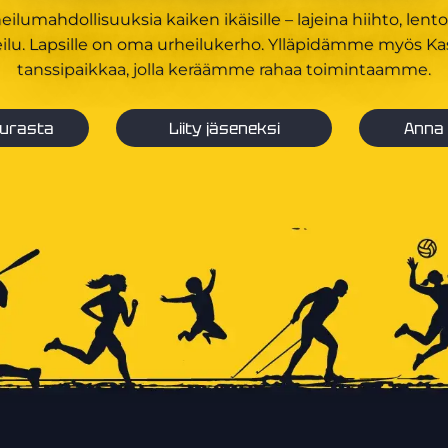
lumahdollisuuksia kaiken ikäisille – lajeina hiihto, lento
heilu. Lapsille on oma urheilukerho. Ylläpidämme myös Kas
tanssipaikkaa, jolla keräämme rahaa toimintaamme.
eurasta
Liity jäseneksi
Anna 