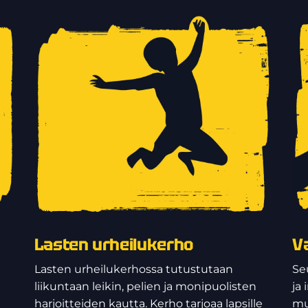
Lasten urheilukerho
V
Lasten urheilukerhossa tutustutaan
Se
liikuntaan leikin, pelien ja monipuolisten
ja
harjoitteiden kautta. Kerho tarjoaa lapsille
mu