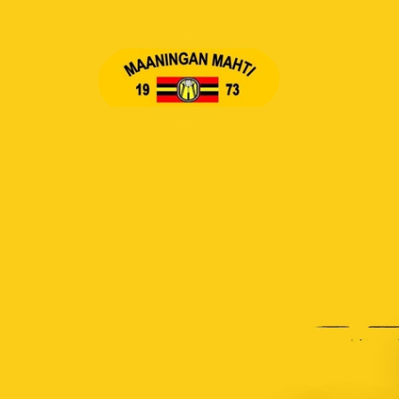
Siirry
sivun
sisältöön
Maaningan Mahti