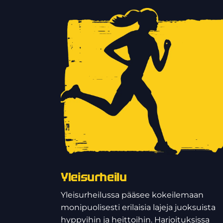
Yleisurheilu
Yleisurheilussa pääsee kokeilemaan
monipuolisesti erilaisia lajeja juoksuista
hyppyihin ja heittoihin. Harjoituksissa