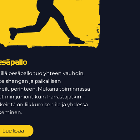
esäpallo
illä pesäpallo tuo yhteen vauhdin,
teishengen ja paikallisen
heiluperinteen. Mukana toiminnassa
t niin juniorit kuin harrastajatkin –
rkeintä on liikkumisen ilo ja yhdessä
keminen.
Lue lisää